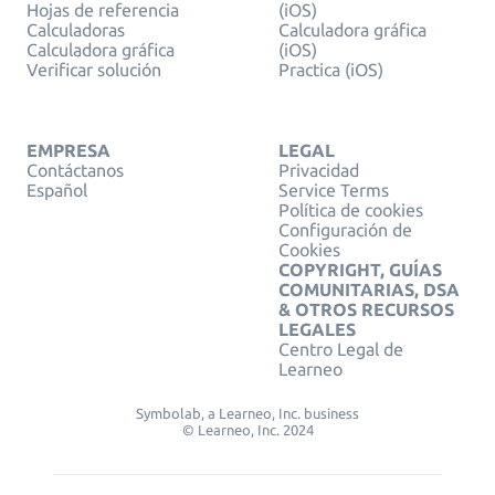
Hojas de referencia
(iOS)
Calculadoras
Calculadora gráfica
Calculadora gráfica
(iOS)
Verificar solución
Practica (iOS)
EMPRESA
LEGAL
Contáctanos
Privacidad
Español
Service Terms
Política de cookies
Configuración de
Cookies
COPYRIGHT, GUÍAS
COMUNITARIAS, DSA
& OTROS RECURSOS
LEGALES
Centro Legal de
Learneo
Symbolab, a Learneo, Inc. business
© Learneo, Inc. 2024