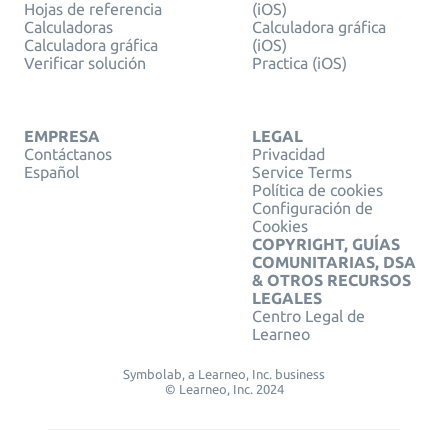
Hojas de referencia
(iOS)
Calculadoras
Calculadora gráfica
Calculadora gráfica
(iOS)
Verificar solución
Practica (iOS)
EMPRESA
LEGAL
Contáctanos
Privacidad
Español
Service Terms
Política de cookies
Configuración de
Cookies
COPYRIGHT, GUÍAS
COMUNITARIAS, DSA
& OTROS RECURSOS
LEGALES
Centro Legal de
Learneo
Symbolab, a Learneo, Inc. business
© Learneo, Inc. 2024