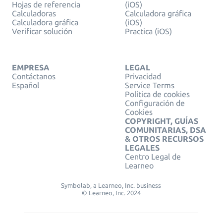
Hojas de referencia
(iOS)
Calculadoras
Calculadora gráfica
Calculadora gráfica
(iOS)
Verificar solución
Practica (iOS)
EMPRESA
LEGAL
Contáctanos
Privacidad
Español
Service Terms
Política de cookies
Configuración de
Cookies
COPYRIGHT, GUÍAS
COMUNITARIAS, DSA
& OTROS RECURSOS
LEGALES
Centro Legal de
Learneo
Symbolab, a Learneo, Inc. business
© Learneo, Inc. 2024