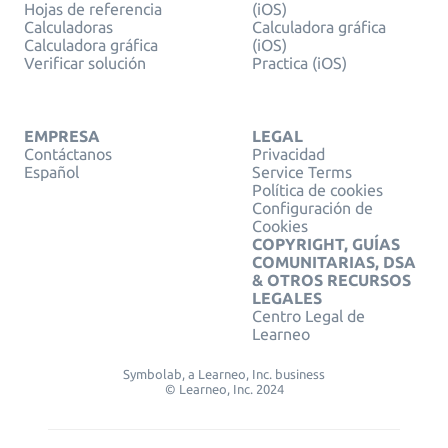
Hojas de referencia
(iOS)
Calculadoras
Calculadora gráfica
Calculadora gráfica
(iOS)
Verificar solución
Practica (iOS)
EMPRESA
LEGAL
Contáctanos
Privacidad
Español
Service Terms
Política de cookies
Configuración de
Cookies
COPYRIGHT, GUÍAS
COMUNITARIAS, DSA
& OTROS RECURSOS
LEGALES
Centro Legal de
Learneo
Symbolab, a Learneo, Inc. business
© Learneo, Inc. 2024