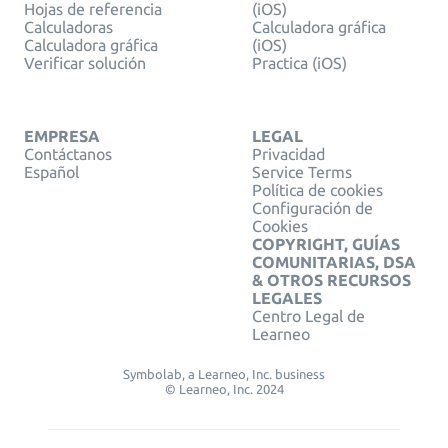
Hojas de referencia
(iOS)
Calculadoras
Calculadora gráfica
Calculadora gráfica
(iOS)
Verificar solución
Practica (iOS)
EMPRESA
LEGAL
Contáctanos
Privacidad
Español
Service Terms
Política de cookies
Configuración de
Cookies
COPYRIGHT, GUÍAS
COMUNITARIAS, DSA
& OTROS RECURSOS
LEGALES
Centro Legal de
Learneo
Symbolab, a Learneo, Inc. business
© Learneo, Inc. 2024