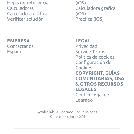
Hojas de referencia
(iOS)
Calculadoras
Calculadora gráfica
Calculadora gráfica
(iOS)
Verificar solución
Practica (iOS)
EMPRESA
LEGAL
Contáctanos
Privacidad
Español
Service Terms
Política de cookies
Configuración de
Cookies
COPYRIGHT, GUÍAS
COMUNITARIAS, DSA
& OTROS RECURSOS
LEGALES
Centro Legal de
Learneo
Symbolab, a Learneo, Inc. business
© Learneo, Inc. 2024