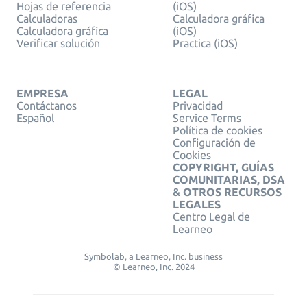
Hojas de referencia
(iOS)
Calculadoras
Calculadora gráfica
Calculadora gráfica
(iOS)
Verificar solución
Practica (iOS)
EMPRESA
LEGAL
Contáctanos
Privacidad
Español
Service Terms
Política de cookies
Configuración de
Cookies
COPYRIGHT, GUÍAS
COMUNITARIAS, DSA
& OTROS RECURSOS
LEGALES
Centro Legal de
Learneo
Symbolab, a Learneo, Inc. business
© Learneo, Inc. 2024