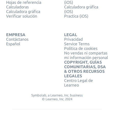
Hojas de referencia
(iOS)
Calculadoras
Calculadora gráfica
Calculadora gráfica
(iOS)
Verificar solución
Practica (iOS)
EMPRESA
LEGAL
Contáctanos
Privacidad
Español
Service Terms
Política de cookies
No vendas ni compartas
mi información personal
COPYRIGHT, GUÍAS
COMUNITARIAS, DSA
& OTROS RECURSOS
LEGALES
Centro Legal de
Learneo
Symbolab, a Learneo, Inc. business
© Learneo, Inc. 2024