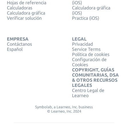
Hojas de referencia
(iOS)
Calculadoras
Calculadora gráfica
Calculadora gráfica
(iOS)
Verificar solución
Practica (iOS)
EMPRESA
LEGAL
Contáctanos
Privacidad
Español
Service Terms
Política de cookies
Configuración de
Cookies
COPYRIGHT, GUÍAS
COMUNITARIAS, DSA
& OTROS RECURSOS
LEGALES
Centro Legal de
Learneo
Symbolab, a Learneo, Inc. business
© Learneo, Inc. 2024