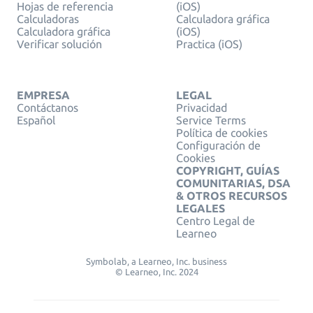
Hojas de referencia
(iOS)
Calculadoras
Calculadora gráfica
Calculadora gráfica
(iOS)
Verificar solución
Practica (iOS)
EMPRESA
LEGAL
Contáctanos
Privacidad
Español
Service Terms
Política de cookies
Configuración de
Cookies
COPYRIGHT, GUÍAS
COMUNITARIAS, DSA
& OTROS RECURSOS
LEGALES
Centro Legal de
Learneo
Symbolab, a Learneo, Inc. business
© Learneo, Inc. 2024