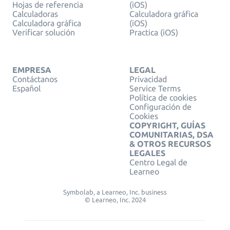
Hojas de referencia
(iOS)
Calculadoras
Calculadora gráfica
Calculadora gráfica
(iOS)
Verificar solución
Practica (iOS)
EMPRESA
LEGAL
Contáctanos
Privacidad
Español
Service Terms
Política de cookies
Configuración de
Cookies
COPYRIGHT, GUÍAS
COMUNITARIAS, DSA
& OTROS RECURSOS
LEGALES
Centro Legal de
Learneo
Symbolab, a Learneo, Inc. business
© Learneo, Inc. 2024