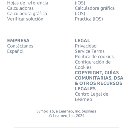
Hojas de referencia
(iOS)
Calculadoras
Calculadora gráfica
Calculadora gráfica
(iOS)
Verificar solución
Practica (iOS)
EMPRESA
LEGAL
Contáctanos
Privacidad
Español
Service Terms
Política de cookies
Configuración de
Cookies
COPYRIGHT, GUÍAS
COMUNITARIAS, DSA
& OTROS RECURSOS
LEGALES
Centro Legal de
Learneo
Symbolab, a Learneo, Inc. business
© Learneo, Inc. 2024