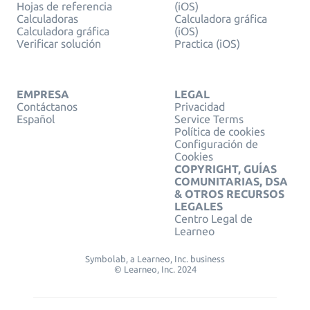
Hojas de referencia
(iOS)
Calculadoras
Calculadora gráfica
Calculadora gráfica
(iOS)
Verificar solución
Practica (iOS)
EMPRESA
LEGAL
Contáctanos
Privacidad
Español
Service Terms
Política de cookies
Configuración de
Cookies
COPYRIGHT, GUÍAS
COMUNITARIAS, DSA
& OTROS RECURSOS
LEGALES
Centro Legal de
Learneo
Symbolab, a Learneo, Inc. business
© Learneo, Inc. 2024