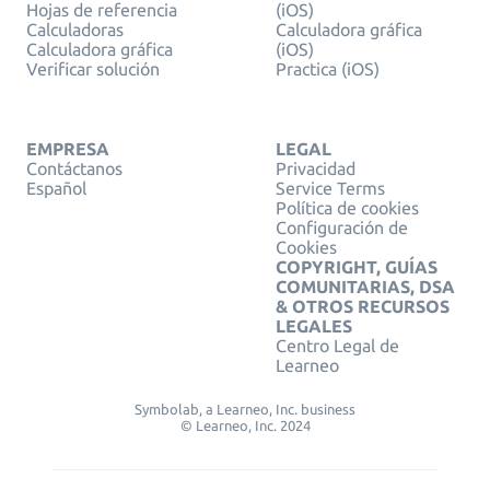
Hojas de referencia
(iOS)
Calculadoras
Calculadora gráfica
Calculadora gráfica
(iOS)
Verificar solución
Practica (iOS)
EMPRESA
LEGAL
Contáctanos
Privacidad
Español
Service Terms
Política de cookies
Configuración de
Cookies
COPYRIGHT, GUÍAS
COMUNITARIAS, DSA
& OTROS RECURSOS
LEGALES
Centro Legal de
Learneo
Symbolab, a Learneo, Inc. business
© Learneo, Inc. 2024