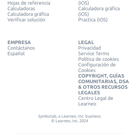
Hojas de referencia
(iOS)
Calculadoras
Calculadora gráfica
Calculadora gráfica
(iOS)
Verificar solución
Practica (iOS)
EMPRESA
LEGAL
Contáctanos
Privacidad
Español
Service Terms
Política de cookies
Configuración de
Cookies
COPYRIGHT, GUÍAS
COMUNITARIAS, DSA
& OTROS RECURSOS
LEGALES
Centro Legal de
Learneo
Symbolab, a Learneo, Inc. business
© Learneo, Inc. 2024