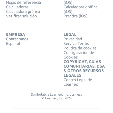
Hojas de referencia
(iOS)
Calculadoras
Calculadora gráfica
Calculadora gráfica
(iOS)
Verificar solución
Practica (iOS)
EMPRESA
LEGAL
Contáctanos
Privacidad
Español
Service Terms
Política de cookies
Configuración de
Cookies
COPYRIGHT, GUÍAS
COMUNITARIAS, DSA
& OTROS RECURSOS
LEGALES
Centro Legal de
Learneo
Symbolab, a Learneo, Inc. business
© Learneo, Inc. 2024