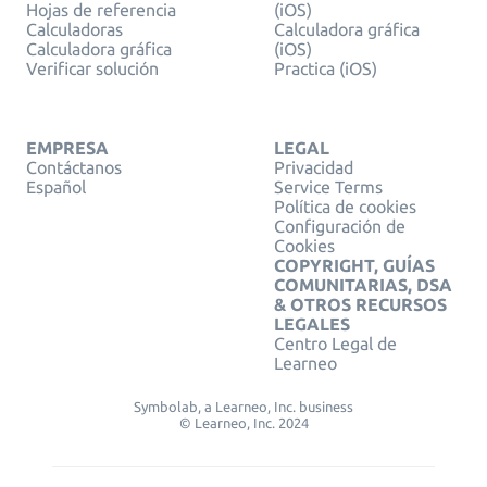
Hojas de referencia
(iOS)
Calculadoras
Calculadora gráfica
Calculadora gráfica
(iOS)
Verificar solución
Practica (iOS)
EMPRESA
LEGAL
Contáctanos
Privacidad
Español
Service Terms
Política de cookies
Configuración de
Cookies
COPYRIGHT, GUÍAS
COMUNITARIAS, DSA
& OTROS RECURSOS
LEGALES
Centro Legal de
Learneo
Symbolab, a Learneo, Inc. business
© Learneo, Inc. 2024