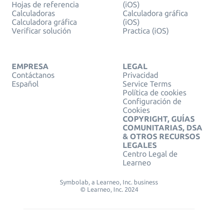
Hojas de referencia
(iOS)
Calculadoras
Calculadora gráfica
Calculadora gráfica
(iOS)
Verificar solución
Practica (iOS)
EMPRESA
LEGAL
Contáctanos
Privacidad
Español
Service Terms
Política de cookies
Configuración de
Cookies
COPYRIGHT, GUÍAS
COMUNITARIAS, DSA
& OTROS RECURSOS
LEGALES
Centro Legal de
Learneo
Symbolab, a Learneo, Inc. business
© Learneo, Inc. 2024