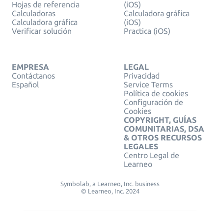
Hojas de referencia
(iOS)
Calculadoras
Calculadora gráfica
Calculadora gráfica
(iOS)
Verificar solución
Practica (iOS)
EMPRESA
LEGAL
Contáctanos
Privacidad
Español
Service Terms
Política de cookies
Configuración de
Cookies
COPYRIGHT, GUÍAS
COMUNITARIAS, DSA
& OTROS RECURSOS
LEGALES
Centro Legal de
Learneo
Symbolab, a Learneo, Inc. business
© Learneo, Inc. 2024