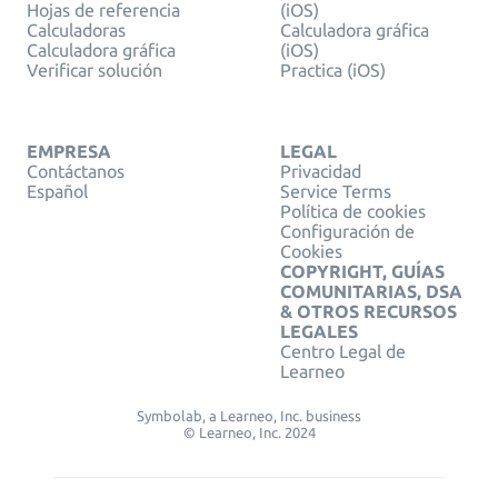
Hojas de referencia
(iOS)
Calculadoras
Calculadora gráfica
Calculadora gráfica
(iOS)
Verificar solución
Practica (iOS)
EMPRESA
LEGAL
Contáctanos
Privacidad
Español
Service Terms
Política de cookies
Configuración de
Cookies
COPYRIGHT, GUÍAS
COMUNITARIAS, DSA
& OTROS RECURSOS
LEGALES
Centro Legal de
Learneo
Symbolab, a Learneo, Inc. business
© Learneo, Inc. 2024