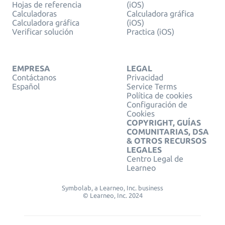
Hojas de referencia
(iOS)
Calculadoras
Calculadora gráfica
Calculadora gráfica
(iOS)
Verificar solución
Practica (iOS)
EMPRESA
LEGAL
Contáctanos
Privacidad
Español
Service Terms
Política de cookies
Configuración de
Cookies
COPYRIGHT, GUÍAS
COMUNITARIAS, DSA
& OTROS RECURSOS
LEGALES
Centro Legal de
Learneo
Symbolab, a Learneo, Inc. business
© Learneo, Inc. 2024