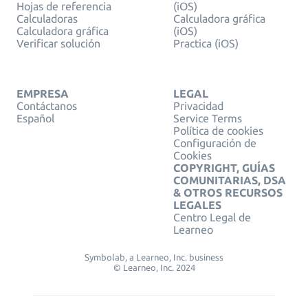
Hojas de referencia
(iOS)
Calculadoras
Calculadora gráfica
Calculadora gráfica
(iOS)
Verificar solución
Practica (iOS)
EMPRESA
LEGAL
Contáctanos
Privacidad
Español
Service Terms
Política de cookies
Configuración de
Cookies
COPYRIGHT, GUÍAS
COMUNITARIAS, DSA
& OTROS RECURSOS
LEGALES
Centro Legal de
Learneo
Symbolab, a Learneo, Inc. business
© Learneo, Inc. 2024