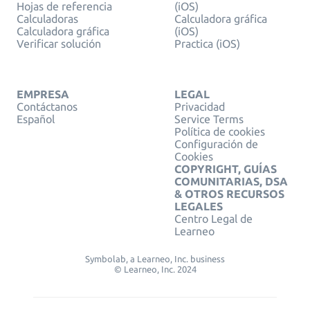
Hojas de referencia
(iOS)
Calculadoras
Calculadora gráfica
Calculadora gráfica
(iOS)
Verificar solución
Practica (iOS)
EMPRESA
LEGAL
Contáctanos
Privacidad
Español
Service Terms
Política de cookies
Configuración de
Cookies
COPYRIGHT, GUÍAS
COMUNITARIAS, DSA
& OTROS RECURSOS
LEGALES
Centro Legal de
Learneo
Symbolab, a Learneo, Inc. business
© Learneo, Inc. 2024