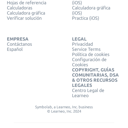
Hojas de referencia
(iOS)
Calculadoras
Calculadora gráfica
Calculadora gráfica
(iOS)
Verificar solución
Practica (iOS)
EMPRESA
LEGAL
Contáctanos
Privacidad
Español
Service Terms
Política de cookies
Configuración de
Cookies
COPYRIGHT, GUÍAS
COMUNITARIAS, DSA
& OTROS RECURSOS
LEGALES
Centro Legal de
Learneo
Symbolab, a Learneo, Inc. business
© Learneo, Inc. 2024