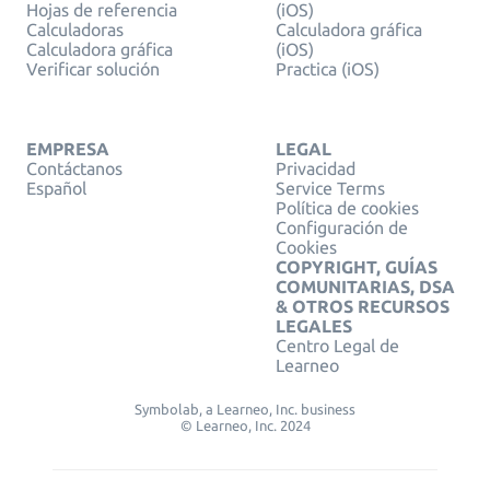
Hojas de referencia
(iOS)
Calculadoras
Calculadora gráfica
Calculadora gráfica
(iOS)
Verificar solución
Practica (iOS)
EMPRESA
LEGAL
Contáctanos
Privacidad
Español
Service Terms
Política de cookies
Configuración de
Cookies
COPYRIGHT, GUÍAS
COMUNITARIAS, DSA
& OTROS RECURSOS
LEGALES
Centro Legal de
Learneo
Symbolab, a Learneo, Inc. business
© Learneo, Inc. 2024