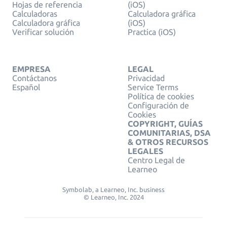
Hojas de referencia
(iOS)
Calculadoras
Calculadora gráfica
Calculadora gráfica
(iOS)
Verificar solución
Practica (iOS)
EMPRESA
LEGAL
Contáctanos
Privacidad
Español
Service Terms
Política de cookies
Configuración de
Cookies
COPYRIGHT, GUÍAS
COMUNITARIAS, DSA
& OTROS RECURSOS
LEGALES
Centro Legal de
Learneo
Symbolab, a Learneo, Inc. business
© Learneo, Inc. 2024