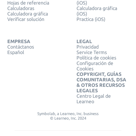
Hojas de referencia
(iOS)
Calculadoras
Calculadora gráfica
Calculadora gráfica
(iOS)
Verificar solución
Practica (iOS)
EMPRESA
LEGAL
Contáctanos
Privacidad
Español
Service Terms
Política de cookies
Configuración de
Cookies
COPYRIGHT, GUÍAS
COMUNITARIAS, DSA
& OTROS RECURSOS
LEGALES
Centro Legal de
Learneo
Symbolab, a Learneo, Inc. business
© Learneo, Inc. 2024