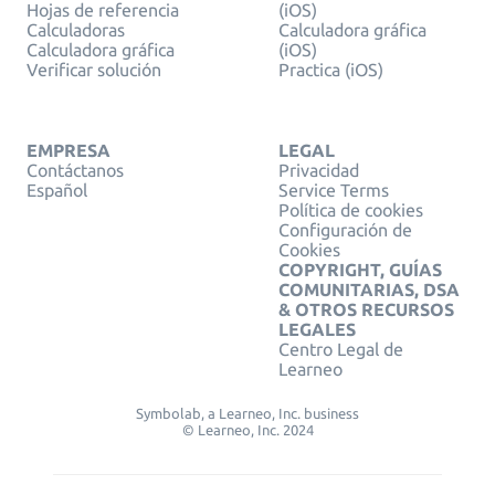
Hojas de referencia
(iOS)
Calculadoras
Calculadora gráfica
Calculadora gráfica
(iOS)
Verificar solución
Practica (iOS)
EMPRESA
LEGAL
Contáctanos
Privacidad
Español
Service Terms
Política de cookies
Configuración de
Cookies
COPYRIGHT, GUÍAS
COMUNITARIAS, DSA
& OTROS RECURSOS
LEGALES
Centro Legal de
Learneo
Symbolab, a Learneo, Inc. business
© Learneo, Inc. 2024