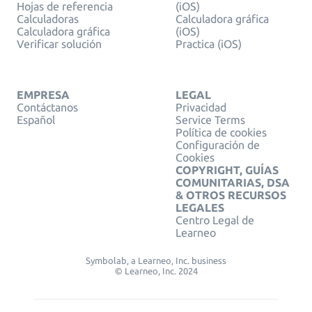
Hojas de referencia
(iOS)
Calculadoras
Calculadora gráfica
Calculadora gráfica
(iOS)
Verificar solución
Practica (iOS)
EMPRESA
LEGAL
Contáctanos
Privacidad
Español
Service Terms
Política de cookies
Configuración de
Cookies
COPYRIGHT, GUÍAS
COMUNITARIAS, DSA
& OTROS RECURSOS
LEGALES
Centro Legal de
Learneo
Symbolab, a Learneo, Inc. business
© Learneo, Inc. 2024