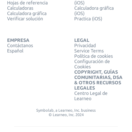
Hojas de referencia
(iOS)
Calculadoras
Calculadora gráfica
Calculadora gráfica
(iOS)
Verificar solución
Practica (iOS)
EMPRESA
LEGAL
Contáctanos
Privacidad
Español
Service Terms
Política de cookies
Configuración de
Cookies
COPYRIGHT, GUÍAS
COMUNITARIAS, DSA
& OTROS RECURSOS
LEGALES
Centro Legal de
Learneo
Symbolab, a Learneo, Inc. business
© Learneo, Inc. 2024