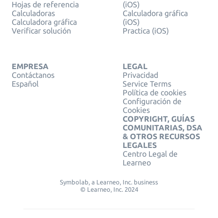
Hojas de referencia
(iOS)
Calculadoras
Calculadora gráfica
Calculadora gráfica
(iOS)
Verificar solución
Practica (iOS)
EMPRESA
LEGAL
Contáctanos
Privacidad
Español
Service Terms
Política de cookies
Configuración de
Cookies
COPYRIGHT, GUÍAS
COMUNITARIAS, DSA
& OTROS RECURSOS
LEGALES
Centro Legal de
Learneo
Symbolab, a Learneo, Inc. business
© Learneo, Inc. 2024