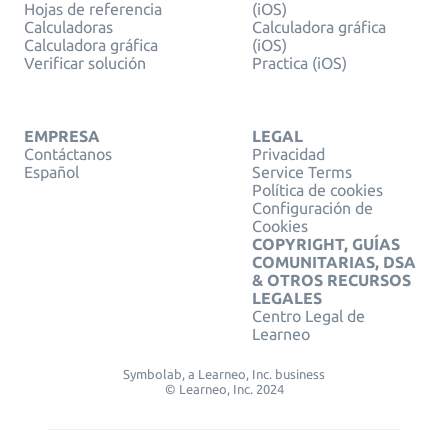
Hojas de referencia
(iOS)
Calculadoras
Calculadora gráfica
Calculadora gráfica
(iOS)
Verificar solución
Practica (iOS)
EMPRESA
LEGAL
Contáctanos
Privacidad
Español
Service Terms
Política de cookies
Configuración de
Cookies
COPYRIGHT, GUÍAS
COMUNITARIAS, DSA
& OTROS RECURSOS
LEGALES
Centro Legal de
Learneo
Symbolab, a Learneo, Inc. business
© Learneo, Inc. 2024