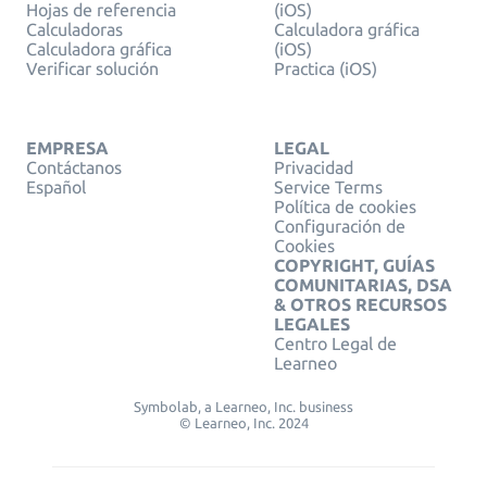
Hojas de referencia
(iOS)
Calculadoras
Calculadora gráfica
Calculadora gráfica
(iOS)
Verificar solución
Practica (iOS)
EMPRESA
LEGAL
Contáctanos
Privacidad
Español
Service Terms
Política de cookies
Configuración de
Cookies
COPYRIGHT, GUÍAS
COMUNITARIAS, DSA
& OTROS RECURSOS
LEGALES
Centro Legal de
Learneo
Symbolab, a Learneo, Inc. business
© Learneo, Inc. 2024