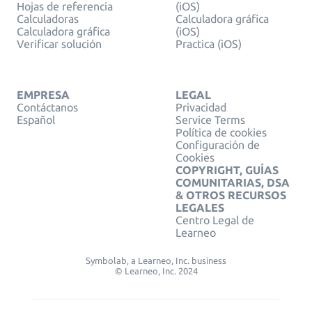
Hojas de referencia
(iOS)
Calculadoras
Calculadora gráfica
Calculadora gráfica
(iOS)
Verificar solución
Practica (iOS)
EMPRESA
LEGAL
Contáctanos
Privacidad
Español
Service Terms
Política de cookies
Configuración de
Cookies
COPYRIGHT, GUÍAS
COMUNITARIAS, DSA
& OTROS RECURSOS
LEGALES
Centro Legal de
Learneo
Symbolab, a Learneo, Inc. business
© Learneo, Inc. 2024