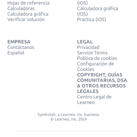
Hojas de referencia
(iOS)
Calculadoras
Calculadora gráfica
Calculadora gráfica
(iOS)
Verificar solución
Practica (iOS)
EMPRESA
LEGAL
Contáctanos
Privacidad
Español
Service Terms
Política de cookies
Configuración de
Cookies
COPYRIGHT, GUÍAS
COMUNITARIAS, DSA
& OTROS RECURSOS
LEGALES
Centro Legal de
Learneo
Symbolab, a Learneo, Inc. business
© Learneo, Inc. 2024