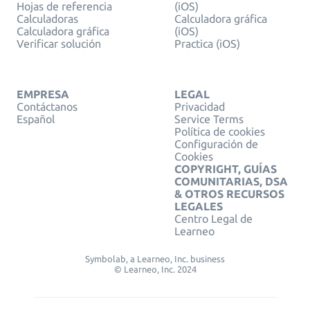
Hojas de referencia
(iOS)
Calculadoras
Calculadora gráfica
Calculadora gráfica
(iOS)
Verificar solución
Practica (iOS)
EMPRESA
LEGAL
Contáctanos
Privacidad
Español
Service Terms
Política de cookies
Configuración de
Cookies
COPYRIGHT, GUÍAS
COMUNITARIAS, DSA
& OTROS RECURSOS
LEGALES
Centro Legal de
Learneo
Symbolab, a Learneo, Inc. business
© Learneo, Inc. 2024