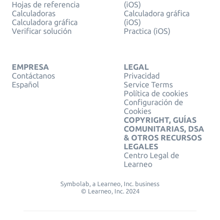
Hojas de referencia
(iOS)
Calculadoras
Calculadora gráfica
Calculadora gráfica
(iOS)
Verificar solución
Practica (iOS)
EMPRESA
LEGAL
Contáctanos
Privacidad
Español
Service Terms
Política de cookies
Configuración de
Cookies
COPYRIGHT, GUÍAS
COMUNITARIAS, DSA
& OTROS RECURSOS
LEGALES
Centro Legal de
Learneo
Symbolab, a Learneo, Inc. business
© Learneo, Inc. 2024