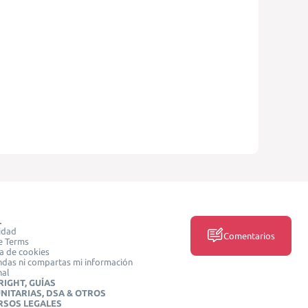
L
idad
Comentarios
e Terms
ca de cookies
das ni compartas mi información
nal
IGHT, GUÍAS
NITARIAS, DSA & OTROS
RSOS LEGALES