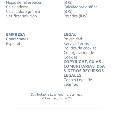
Hojas de referencia
(iOS)
Calculadoras
Calculadora gráfica
Calculadora gráfica
(iOS)
Verificar solución
Practica (iOS)
EMPRESA
LEGAL
Contáctanos
Privacidad
Español
Service Terms
Política de cookies
Configuración de
Cookies
COPYRIGHT, GUÍAS
COMUNITARIAS, DSA
& OTROS RECURSOS
LEGALES
Centro Legal de
Learneo
Symbolab, a Learneo, Inc. business
© Learneo, Inc. 2024