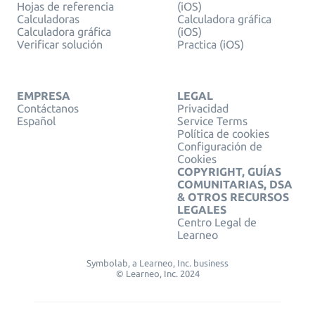
Hojas de referencia
(iOS)
Calculadoras
Calculadora gráfica
Calculadora gráfica
(iOS)
Verificar solución
Practica (iOS)
EMPRESA
LEGAL
Contáctanos
Privacidad
Español
Service Terms
Política de cookies
Configuración de
Cookies
COPYRIGHT, GUÍAS
COMUNITARIAS, DSA
& OTROS RECURSOS
LEGALES
Centro Legal de
Learneo
Symbolab, a Learneo, Inc. business
© Learneo, Inc. 2024