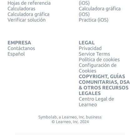
Hojas de referencia
(iOS)
Calculadoras
Calculadora gráfica
Calculadora gráfica
(iOS)
Verificar solución
Practica (iOS)
EMPRESA
LEGAL
Contáctanos
Privacidad
Español
Service Terms
Política de cookies
Configuración de
Cookies
COPYRIGHT, GUÍAS
COMUNITARIAS, DSA
& OTROS RECURSOS
LEGALES
Centro Legal de
Learneo
Symbolab, a Learneo, Inc. business
© Learneo, Inc. 2024