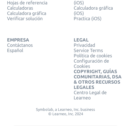
Hojas de referencia
(iOS)
Calculadoras
Calculadora gráfica
Calculadora gráfica
(iOS)
Verificar solución
Practica (iOS)
EMPRESA
LEGAL
Contáctanos
Privacidad
Español
Service Terms
Política de cookies
Configuración de
Cookies
COPYRIGHT, GUÍAS
COMUNITARIAS, DSA
& OTROS RECURSOS
LEGALES
Centro Legal de
Learneo
Symbolab, a Learneo, Inc. business
© Learneo, Inc. 2024