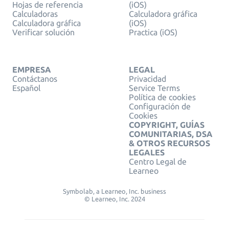
Hojas de referencia
(iOS)
Calculadoras
Calculadora gráfica
Calculadora gráfica
(iOS)
Verificar solución
Practica (iOS)
EMPRESA
LEGAL
Contáctanos
Privacidad
Español
Service Terms
Política de cookies
Configuración de
Cookies
COPYRIGHT, GUÍAS
COMUNITARIAS, DSA
& OTROS RECURSOS
LEGALES
Centro Legal de
Learneo
Symbolab, a Learneo, Inc. business
© Learneo, Inc. 2024