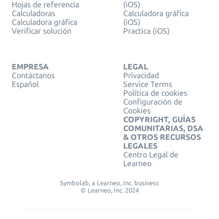
Hojas de referencia
(iOS)
Calculadoras
Calculadora gráfica
Calculadora gráfica
(iOS)
Verificar solución
Practica (iOS)
EMPRESA
LEGAL
Contáctanos
Privacidad
Español
Service Terms
Política de cookies
Configuración de
Cookies
COPYRIGHT, GUÍAS
COMUNITARIAS, DSA
& OTROS RECURSOS
LEGALES
Centro Legal de
Learneo
Symbolab, a Learneo, Inc. business
© Learneo, Inc. 2024