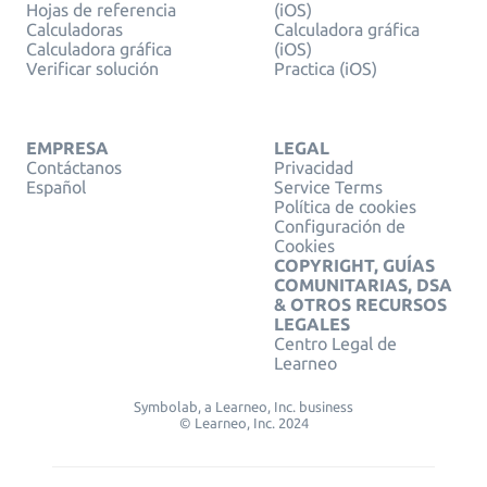
Hojas de referencia
(iOS)
Calculadoras
Calculadora gráfica
Calculadora gráfica
(iOS)
Verificar solución
Practica (iOS)
EMPRESA
LEGAL
Contáctanos
Privacidad
Español
Service Terms
Política de cookies
Configuración de
Cookies
COPYRIGHT, GUÍAS
COMUNITARIAS, DSA
& OTROS RECURSOS
LEGALES
Centro Legal de
Learneo
Symbolab, a Learneo, Inc. business
© Learneo, Inc. 2024