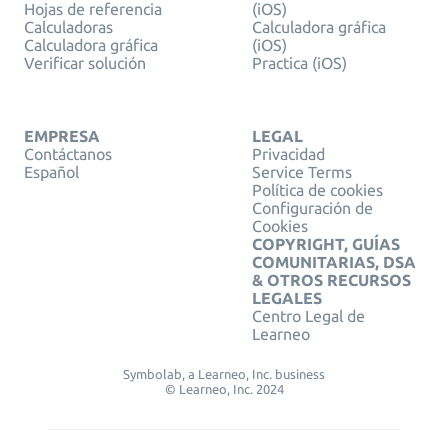
Hojas de referencia
(iOS)
Calculadoras
Calculadora gráfica
Calculadora gráfica
(iOS)
Verificar solución
Practica (iOS)
EMPRESA
LEGAL
Contáctanos
Privacidad
Español
Service Terms
Política de cookies
Configuración de
Cookies
COPYRIGHT, GUÍAS
COMUNITARIAS, DSA
& OTROS RECURSOS
LEGALES
Centro Legal de
Learneo
Symbolab, a Learneo, Inc. business
© Learneo, Inc. 2024