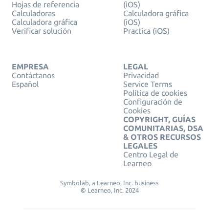
Hojas de referencia
(iOS)
Calculadoras
Calculadora gráfica
Calculadora gráfica
(iOS)
Verificar solución
Practica (iOS)
EMPRESA
LEGAL
Contáctanos
Privacidad
Español
Service Terms
Política de cookies
Configuración de
Cookies
COPYRIGHT, GUÍAS
COMUNITARIAS, DSA
& OTROS RECURSOS
LEGALES
Centro Legal de
Learneo
Symbolab, a Learneo, Inc. business
© Learneo, Inc. 2024