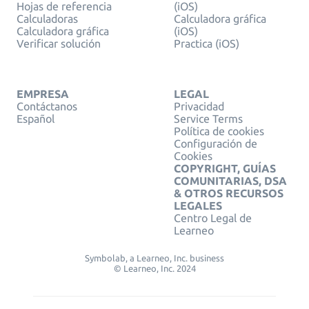
Hojas de referencia
(iOS)
Calculadoras
Calculadora gráfica
Calculadora gráfica
(iOS)
Verificar solución
Practica (iOS)
EMPRESA
LEGAL
Contáctanos
Privacidad
Español
Service Terms
Política de cookies
Configuración de
Cookies
COPYRIGHT, GUÍAS
COMUNITARIAS, DSA
& OTROS RECURSOS
LEGALES
Centro Legal de
Learneo
Symbolab, a Learneo, Inc. business
© Learneo, Inc. 2024