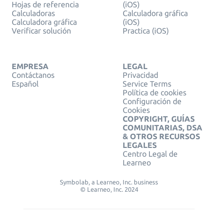
Hojas de referencia
(iOS)
Calculadoras
Calculadora gráfica
Calculadora gráfica
(iOS)
Verificar solución
Practica (iOS)
EMPRESA
LEGAL
Contáctanos
Privacidad
Español
Service Terms
Política de cookies
Configuración de
Cookies
COPYRIGHT, GUÍAS
COMUNITARIAS, DSA
& OTROS RECURSOS
LEGALES
Centro Legal de
Learneo
Symbolab, a Learneo, Inc. business
© Learneo, Inc. 2024