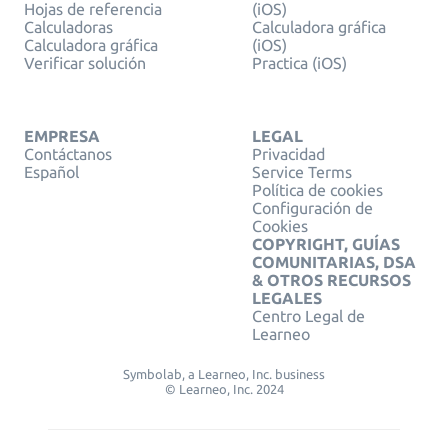
Hojas de referencia
(iOS)
Calculadoras
Calculadora gráfica
Calculadora gráfica
(iOS)
Verificar solución
Practica (iOS)
EMPRESA
LEGAL
Contáctanos
Privacidad
Español
Service Terms
Política de cookies
Configuración de
Cookies
COPYRIGHT, GUÍAS
COMUNITARIAS, DSA
& OTROS RECURSOS
LEGALES
Centro Legal de
Learneo
Symbolab, a Learneo, Inc. business
© Learneo, Inc. 2024